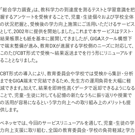
「総合学力調査」は、教科学力の到達度を測るテストと学習意識を把
握するアンケートを受検することで、児童・生徒個々および学校全体
の状況把握と、受検後の学力向上施策にご活用いただけるサービス
として、2002年に提供を開始しました。これまで本サービスはテスト・
結果帳票とも紙を基本に展開してきましたが、GIGAスクール構想下
で端末整備が進み、教育DXが進展する学校側のニーズに対応して、
このたびCBT形式で受検～結果返送までを行う形にリニューアルす
ることとなりました。
CBT形式の導入により、教育委員会や学校では受検から集計・分析
までをGIGA端末で完結できるため、先生方の運用負荷を大幅に軽
減できます。加えて、結果を即時性高くデータで返却できるようになる
ことで、児童・生徒に対しても記憶の新たなうちに振り返りや授業で
の活用が容易になるという学力向上への取り組み上のメリットも提
供します。
ベネッセでは、今回のサービスリニューアルを通して、児童・生徒の学
力向上支援に取り組む、全国の教育委員会・学校の負荷軽減と学力