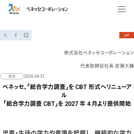
企業情報
会社概要
ニュース
pdf
役員一覧
サービス
株式会社ベネッセコーポレーション
企業哲学
お子さまの学び
採用情報
代表取締役社長 岩瀬大輔
パーパス
2026.04.21
教育
妊娠・出産
グループ会社
ベネッセ、「総合学力調査」を CBT 形式へリニューア
家庭学習
ベネッセアートサイト直島
会社沿革
ル
塾・教室等
サステナビリティ
「総合学力調査 CBT」を 2027 年 4 月より提供開始
海外進学・留学
DXの取組み
教育情報
児童・生徒の学力や意識を把握し、継続的な学力