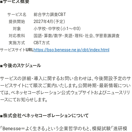
■サービス概要
サービス名
総合学力調査CBT
提供開始
2027年4月（予定）
対象
小学校・中学校（小1～中3）
対応教科
国語・算数/数学・英語・理科・社会、学習意識調査
実施方式
CBT方式
サービスサイトURL
https://bso.benesse.ne.jp/cbt/index.html
■今後のスケジュール
サービスの詳細・導入に関するお問い合わせは、今後開設予定のサ
ービスサイトにて順次ご案内いたします。公開時期・最新情報につい
ては、ベネッセコーポレーション公式ウェブサイトおよびニュースリリ
ースにてお知らせします。
■株式会社ベネッセコーポレーションについて
「Benesse＝よく生きる」という企業哲学のもと、模擬試験「進研模