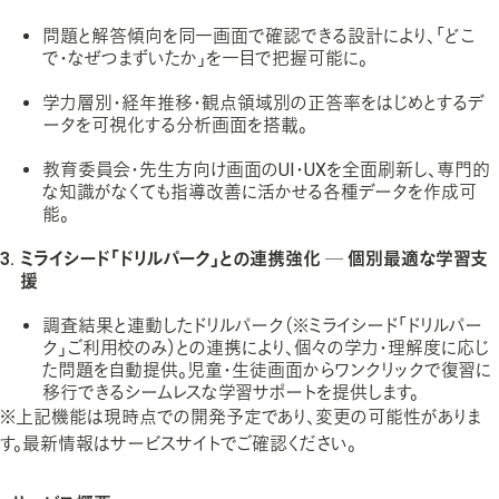
問題と解答傾向を同一画面で確認できる設計により、「どこ
で・なぜつまずいたか」を一目で把握可能に。
学力層別・経年推移・観点領域別の正答率をはじめとするデ
ータを可視化する分析画面を搭載。
教育委員会・先生方向け画面のUI・UXを全面刷新し、専門的
な知識がなくても指導改善に活かせる各種データを作成可
能。
ミライシード「ドリルパーク」との連携強化 ─ 個別最適な学習支
援
調査結果と連動したドリルパーク（※ミライシード「ドリルパー
ク」ご利用校のみ）との連携により、個々の学力・理解度に応じ
た問題を自動提供。児童・生徒画面からワンクリックで復習に
移行できるシームレスな学習サポートを提供します。
※上記機能は現時点での開発予定であり、変更の可能性がありま
す。最新情報はサービスサイトでご確認ください。