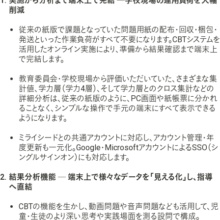
実施から分析まで端末上で完結 ─学校現場の運用負荷を大幅
削減
従来の紙版で課題となっていた問題用紙の配布・回収・梱包・
発送といった作業負荷がすべて不要になります。CBTシステムを
活用したオンライン実施により、準備から結果確認まで端末上
で完結します。
教育委員会・学校現場から評価いただいていた、さまざまな集
計値、学力層（学力4層）、そして学力層とのクロス集計などの
詳細分析は、従来の紙版のように、PC画面や紙帳票に分かれ
ることなく、シンプルな操作で手元の端末にすべて表示できる
ようになります。
ミライシードとの共通アカウントに対応し、アカウント管理・年
度更新も一元化。Google・MicrosoftアカウントによるSSO（シ
ングルサインオン）にも対応します。
結果分析機能 ─ 端末上で様々なデータを「見える化」し、指導
へ直結
CBTの機能を生かし、動画問題や音声問題なども活用して、児
童・生徒のより深い思考や実践場面を測る設問で構成。