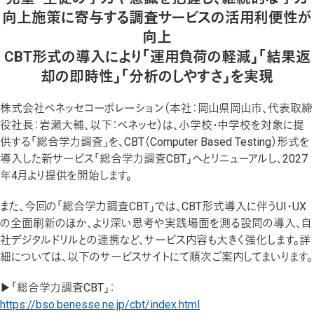
向上施策に寄与する調査サービスの活用利便性が
大学・社会人の学び
向上
大学生教育
CBT形式の導入により「運用負荷の軽減」「結果返
却の即時性」「分析のしやすさ」を実現
社会人教育
キャリア支援
株式会社ベネッセコーポレーション（本社：岡山県岡山市、代表取締
役社長：岩瀬大輔、以下：ベネッセ）は、小学校・中学校を対象に提
供する「総合学力調査」を、CBT（Computer Based Testing）形式を
学校での学びの支援
導入した新サービス「総合学力調査CBT」へとリニューアルし、2027
年4月より提供を開始します。
アセスメント
また、今回の「総合学力調査CBT」では、CBT形式導入に伴うUI・UX
日常学習
の全面刷新のほか、より深い思考や実践場面を測る設問の導入、自
校務支援
社デジタルドリルとの連携など、サービス内容も大きく強化します。詳
細については、以下のサービスサイトにて順次ご案内してまいります。
教育情報提供サイト
▶「総合学力調査CBT」：
https://bso.benesse.ne.jp/cbt/index.html