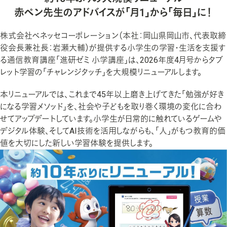
赤ペン先生のアドバイスが「月1」から「毎日」に！
大学・社会人の学び
株式会社ベネッセコーポレーション（本社：岡山県岡山市、代表取締
大学生教育
役会長兼社長：岩瀬大輔）が提供する小学生の学習・生活を支援す
社会人教育
る通信教育講座「進研ゼミ 小学講座」は、2026年度4月号からタブ
レット学習の「チャレンジタッチ」を大規模リニューアルします。
キャリア支援
本リニューアルでは、これまで45年以上磨き上げてきた「勉強が好き
になる学習メソッド」を、社会や子どもを取り巻く環境の変化に合わ
学校での学びの支援
せてアップデートしています。小学生が日常的に触れているゲームや
デジタル体験、そしてAI技術を活用しながらも、「人」がもつ教育的価
アセスメント
値を大切にした新しい学習体験を提供します。
日常学習
校務支援
教育情報提供サイト