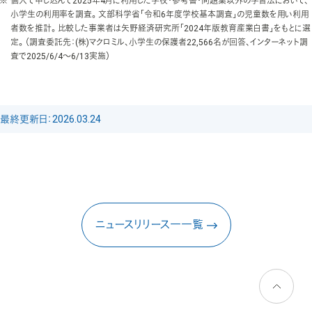
個人で申し込んで2025年4月に利用した学校・参考書・問題集以外の学習法において、
小学生の利用率を調査。 文部科学省「令和6年度学校基本調査」の児童数を用い利用
者数を推計。 比較した事業者は矢野経済研究所「2024年版教育産業白書」をもとに選
定。 （調査委託先：(株)マクロミル、小学生の保護者22,566名が回答、インターネット調
査で2025/6/4～6/13実施）
最終更新日：2026.03.24
ニュースリリース一一覧
ページトッ
プへ