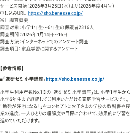
サービス開始：
2026年3月25日（水）より（2026年度4月号）
申し込みURL：
https://sho.benesse.co.jp/
※1：調査概要
調査対象：
小学1年生～6年生の保護者2316人
調査期間：
2026年1月14日～16日
調査方法：
インターネットでのアンケート調査
調査項目：
家庭学習に関するアンケート
【参考情報】
■「進研ゼミ 小学講座」
https://sho.benesse.co.jp/
小学生利用者数No.1※の「進研ゼミ 小学講座」は、小学1年生から
小学6年生まで継続してご利用いただける家庭学習サービスです。
「勉強が好きになる！」をコンセプトにお子さまの学校の教科書や授
業の進度、一人ひとりの理解度や目標に合わせて、効果的に学習を
進めていただけます。