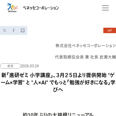
企業情報
会社概要
ニュース
pdf
役員一覧
サービス
株式会社ベネッセコーポレーション
企業哲学
お子さまの学び
採用情報
代表取締役会長 兼 社長 岩瀬大輔
パーパス
2026.03.24
教育
妊娠・出産
グループ会社
新「進研ゼミ 小学講座」、３月２５日より提供開始 "ゲ
家庭学習
ベネッセアートサイト直島
会社沿革
ーム×学習" と "人×AI" でもっと「勉強が好きになる」学
塾・教室等
サステナビリティ
びへ
海外進学・留学
DXの取組み
教育情報
約10年ぶりの大規模リニューアル