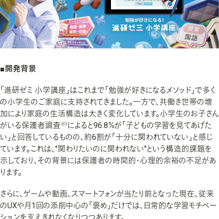
企業での学びの支援
人材育成
採用支援
■開発背景
介護・保育、ペッツのサービス・商品
「進研ゼミ 小学講座」はこれまで「勉強が好きになるメソッド」で多く
の小学生のご家庭に支持されてきました。一方で、共働き世帯の増
加により家庭の生活構造は大きく変化しています。小学生のお子さん
がいる保護者調査
によると96.8％が「子どもの学習を見てあげた
※1
い」と回答しているものの、約6割が「十分に関われていない」と感じ
ています。これは、"関わりたいのに関われない"という構造的課題を
示しており、その背景には保護者の時間的・心理的余裕の不足があ
ります。
さらに、ゲームや動画、スマートフォンが当たり前となった現在、従来
のUXや月1回の添削中心の「褒め」だけでは、日常的な学習モチベー
ションを支えきれなくなりつつあります。