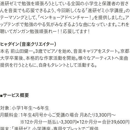
進研ゼミで勉強を頑張ろうとしている全国の小学生と保護者の皆さ
んを音楽でも応援できるよう、今回新しくなる「進研ゼミ小学講座」の
テーマソングとして、「ベンキョーアドベンチャー！」を提供しました。ア
ップテンポで勉強のやる気がみなぎるような曲になっています。これを
聴いてガンガン勉強頑張れー！！応援してます！
ヒャダイン（音楽クリエイター）
本名 前山田健一。3歳でピアノを始め、音楽キャリアをスタート。京都
大学卒業後、本格的な作家活動を開始。様々なアーティストへ楽曲
提供を行うとともに、自身もタレントとして活動する。
■サービス概要
対象：
小学1年生～6年生
月額料金：
1年生4月号からご受講の場合 月あたり3,300円～
※12か月分一括払い3,300円×12か月分＝合計39,600円
端末：
「進研ゼミ 小学講座」専用タブレットでご提供