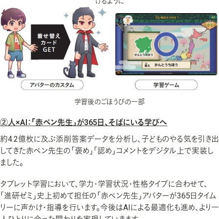
けるように
学習後のごほうびの一部
②人×AI：「赤ペン先生」が365日、そばにいる学びへ
約4.2億枚に及ぶ添削答案データを分析し、子どものやる気を引き出
してきた赤ペン先生の「褒め」「認め」コメントをデジタル上で実装し
ました。
タブレット学習において、学力・学習状況・性格タイプに合わせて、
「進研ゼミ」史上初めて担任の「赤ペン先生」アバターが365日タイム
リーに声かけ・指導を行います。今後はAIによる最適化も進め、より一