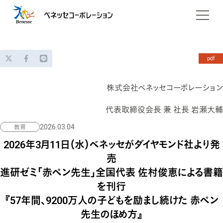
企業情報
会社概要
ニュース
pdf
役員一覧
サービス
株式会社ベネッセコーポレーション
企業哲学
お子さまの学び
採用情報
代表取締役会長 兼 社長 岩瀬大輔
パーパス
2026.03.04
教育
妊娠・出産
グループ会社
2026年3月11日（水）ベネッセがダイヤモンド社より発
家庭学習
ベネッセアートサイト直島
会社沿革
売
塾・教室等
サステナビリティ
進研ゼミ「赤ペン先生」全国代表 佐村俊恵による書籍
海外進学・留学
を刊行
DXの取組み
『57年間、9200万人の子どもを励まし続けた 赤ペン
教育情報
先生のほめ方』