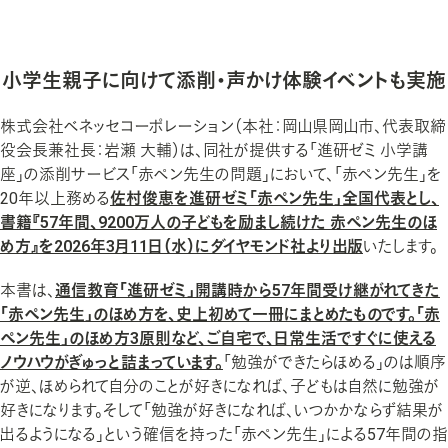
大学・社会人の学び
大学生教育
小学生親子に向けて添削・声かけ体験イベントも実施
社会人教育
株式会社ベネッセコーポレーション（本社：岡山県岡山市、代表取締
キャリア支援
役会長兼社長：岩瀬 大輔）は、同社が提供する「進研ゼミ 小学講
座」の添削サービス「赤ペン先生の問題」において、「赤ペン先生」を
20年以上務める
佐村俊恵を進研ゼミ「赤ペン先生」全国代表とし、
学校での学びの支援
書籍『57年間、9200万人の子どもを励まし続けた 赤ペン先生のほ
め方』を2026年3月11日（水）にダイヤモンド社より出版
いたします。
アセスメント
本書は、
通信教育「進研ゼミ」開講時から57年間受け継がれてきた
日常学習
「赤ペン先生」のほめ方を、史上初めて一冊にまとめたものです。「赤
校務支援
ペン先生」のほめ方3原則など、ご自宅で、日常生活ですぐに使える
ノウハウがぎゅっと詰まっています。
「勉強ができたらほめる」のは順序
教育情報提供サイト
が逆、ほめられて自分のことが好きになれば、子どもは自然に勉強が
好きになります。そして「勉強が好きになれば、いつかかならず結果が
出るようになる」という確信を持った「赤ペン先生」による57年間の指